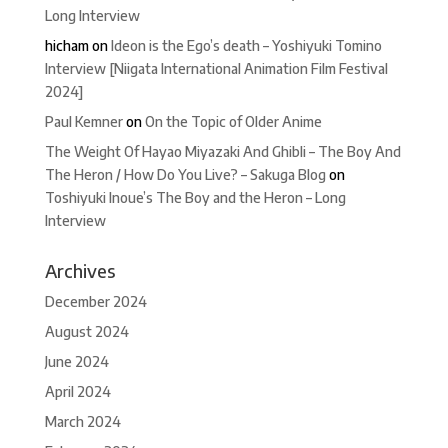
Long Interview
hicham
on
Ideon is the Ego’s death – Yoshiyuki Tomino
Interview [Niigata International Animation Film Festival
2024]
Paul Kemner
on
On the Topic of Older Anime
The Weight Of Hayao Miyazaki And Ghibli – The Boy And
The Heron / How Do You Live? – Sakuga Blog
on
Toshiyuki Inoue’s The Boy and the Heron – Long
Interview
Archives
December 2024
August 2024
June 2024
April 2024
March 2024