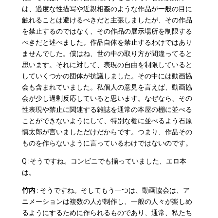
は、過度な性描写や近親相姦のような作品が一般の目に
触れることは避けるべきだと主張しましたが、その作品
を禁止するのではなく、その作品の展示場所を制限する
べきだと述べました。作品自体を禁止するわけではあり
ませんでした。僕はね、世の中の取り方が間違ってると
思います。それに対して、表現の自由を制限していると
していくつかの団体が抗議しました。その中には動画協
会も含まれていました。私個人の意見を言えば、動画協
会が少し過剰反応していると思います。なぜなら、その
性表現や禁止に関連する雑誌を通常の本屋の棚に並べる
ことができないようにして、特別な棚に並べるよう石原
慎太郎が言いましただけだからです。つまり、作品その
ものを作らないように言っているわけではないのです。
Q :
そうですね。コンビニでも揃っていました、エロ本
は。
竹内
: そうですね。そしてもう一つは、動画協会は、ア
ニメーションは複数の人が制作し、一般の人々が楽しめ
るようにするために作られるものであり、通常、私たち