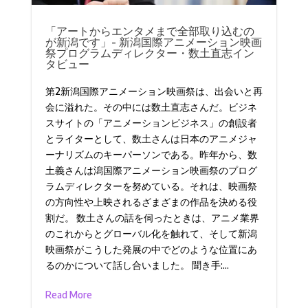
「アートからエンタメまで全部取り込むの
が新潟です」- 新潟国際アニメーション映画
祭プログラムディレクター・数土直志イン
タビュー
第2新潟国際アニメーション映画祭は、出会いと再
会に溢れた。その中には数土直志さんだ。ビジネ
スサイトの「アニメーションビジネス」の創設者
とライターとして、数土さんは日本のアニメジャ
ーナリズムのキーパーソンである。昨年から、数
土義さんは潟国際アニメーション映画祭のプログ
ラムディレクターを努めている。それは、映画祭
の方向性や上映されるざまざまの作品を決める役
割だ。 数土さんの話を伺ったときは、アニメ業界
のこれからとグローバル化を触れて、そして新潟
映画祭がこうした発展の中でどのような位置にあ
るのかについて話し合いました。 聞き手:...
Read More