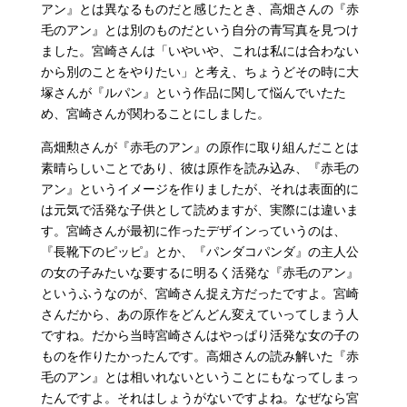
アン』とは異なるものだと感じたとき、高畑さんの『赤
毛のアン』とは別のものだという自分の青写真を見つけ
ました。宮崎さんは「いやいや、これは私には合わない
から別のことをやりたい」と考え、ちょうどその時に大
塚さんが『ルパン』という作品に関して悩んでいたた
め、宮崎さんが関わることにしました。
高畑勲さんが『赤毛のアン』の原作に取り組んだことは
素晴らしいことであり、彼は原作を読み込み、『赤毛の
アン』というイメージを作りましたが、それは表面的に
は元気で活発な子供として読めますが、実際には違いま
す。宮崎さんが最初に作ったデザインっていうのは、
『長靴下のピッピ』とか、『パンダコパンダ』の主人公
の女の子みたいな要するに明るく活発な『赤毛のアン』
というふうなのが、宮崎さん捉え方だったですよ。宮崎
さんだから、あの原作をどんどん変えていってしまう人
ですね。だから当時宮崎さんはやっぱり活発な女の子の
ものを作りたかったんです。高畑さんの読み解いた『赤
毛のアン』とは相いれないということにもなってしまっ
たんですよ。それはしょうがないですよね。なぜなら宮