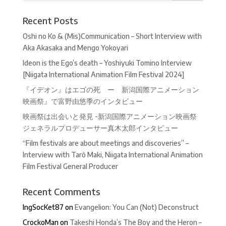
Recent Posts
Oshi no Ko & (Mis)Communication – Short Interview with
Aka Akasaka and Mengo Yokoyari
Ideon is the Ego’s death – Yoshiyuki Tomino Interview
[Niigata International Animation Film Festival 2024]
『イデオン』はエゴの死 ー 新潟国際アニメーション
映画祭』で富野由悠季のインタビュー
映画祭は出会いと発見 -新潟国際アニメーション映画祭
ジェネラルプロデューサー真木太郎インタビュー
“Film festivals are about meetings and discoveries” –
Interview with Tarô Maki, Niigata International Animation
Film Festival General Producer
Recent Comments
IngSocKet87
on
Evangelion: You Can (Not) Deconstruct
CrockoMan
on
Takeshi Honda’s The Boy and the Heron –