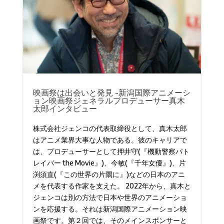
映画祭は出会いと発見 -新潟国際アニメーシ
ョン映画祭ジェネラルプロデューサー真木
太郎インタビュー
株式会社ジェンコの代表取締役として、真木太郎
はアニメ業界大事な人物である。彼のキャリアで
は、プロデューサーとして押井守(『機動警察パト
レイバー the Movie』)、今敏(『千年女優』)、片
渕須直(『この世界の片隅に』)などの日本のアニ
メを代表する作家を支えた。 2022年から、真木と
ジェンコは別の方法で日本や世界のアニメーショ
ンを応援する。それは新潟国際アニメーション映
画祭です。第２回では、そのメインスポンサーと