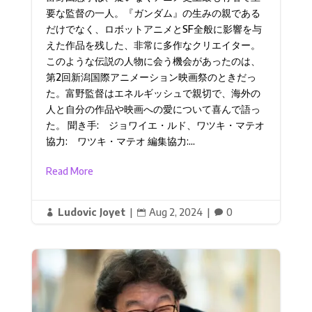
要な監督の一人。『ガンダム』の生みの親である
だけでなく、ロボットアニメとSF全般に影響を与
えた作品を残した、非常に多作なクリエイター。
このような伝説の人物に会う機会があったのは、
第2回新潟国際アニメーション映画祭のときだっ
た。富野監督はエネルギッシュで親切で、海外の
人と自分の作品や映画への愛について喜んで語っ
た。 聞き手: ジョワイエ・ルド、ワツキ・マテオ
協力: ワツキ・マテオ 編集協力:...
Read More
Ludovic Joyet
|
Aug 2, 2024
|
0


