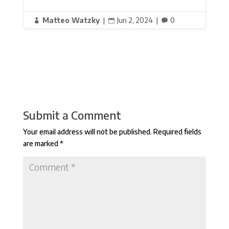
Matteo Watzky
|
Jun 2, 2024
|
0



Submit a Comment
Your email address will not be published.
Required fields
are marked
*