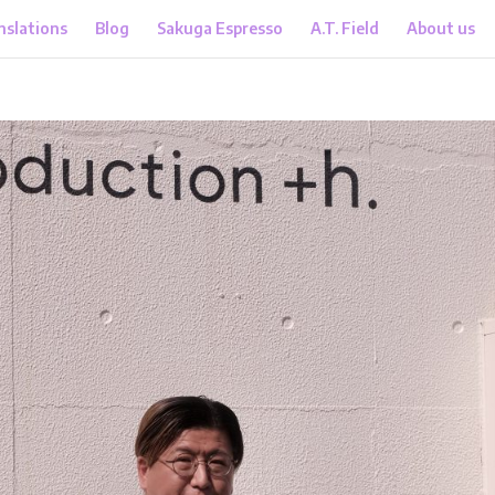
nslations
Blog
Sakuga Espresso
A.T. Field
About us