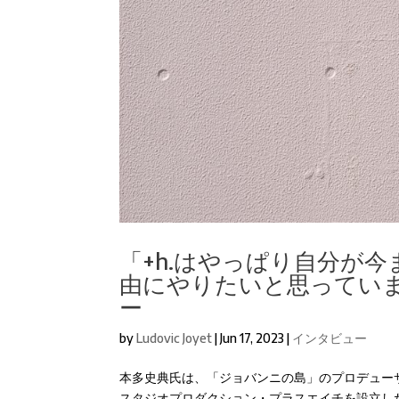
「+h.はやっぱり自分が
由にやりたいと思ってい
ー
by
Ludovic Joyet
|
Jun 17, 2023
|
インタビュー
本多史典氏は、「ジョバンニの島」のプロデュー
スタジオプロダクション・プラスエイチを設立し