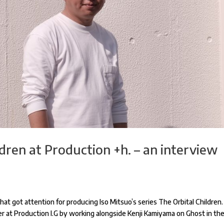
dren at Production +h. – an interview
at got attention for producing Iso Mitsuo’s series The Orbital Children. 
er at Production I.G by working alongside Kenji Kamiyama on Ghost in th