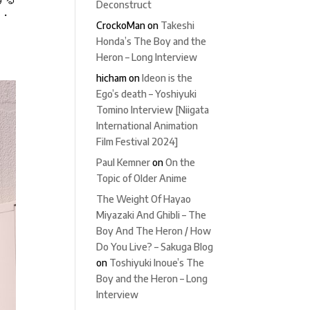
Deconstruct
エ・
CrockoMan
on
Takeshi
Honda’s The Boy and the
Heron – Long Interview
hicham
on
Ideon is the
Ego’s death – Yoshiyuki
Tomino Interview [Niigata
International Animation
Film Festival 2024]
Paul Kemner
on
On the
Topic of Older Anime
The Weight Of Hayao
Miyazaki And Ghibli – The
Boy And The Heron / How
Do You Live? – Sakuga Blog
on
Toshiyuki Inoue’s The
Boy and the Heron – Long
Interview