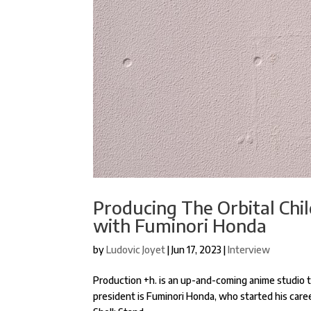
Producing The Orbital Chil
with Fuminori Honda
by
Ludovic Joyet
|
Jun 17, 2023
|
Interview
Production +h. is an up-and-coming anime studio th
president is Fuminori Honda, who started his care