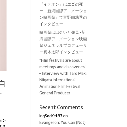
『イデオン』はエゴの死
ー 新潟国際アニメーショ
ン映画祭』で富野由悠季の
インタビュー
映画祭は出会いと発見 -新
潟国際アニメーション映画
祭ジェネラルプロデューサ
ー真木太郎インタビュー
“Film festivals are about
meetings and discoveries”
– Interview with Tarô Maki,
Niigata International
自
Animation Film Festival
ュ
General Producer
Recent Comments
IngSocKet87
on
ョン
Evangelion: You Can (Not)
する