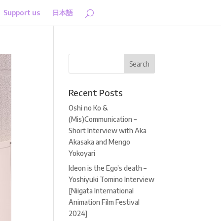
Support us
日本語
Recent Posts
Oshi no Ko &
(Mis)Communication –
Short Interview with Aka
Akasaka and Mengo
Yokoyari
Ideon is the Ego’s death –
Yoshiyuki Tomino Interview
[Niigata International
Animation Film Festival
2024]