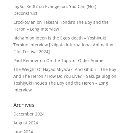
IngSocKet87
on
Evangelion: You Can (Not)
Deconstruct
CrockoMan
on
Takeshi Honda’s The Boy and the
Heron – Long Interview
hicham
on
Ideon is the Ego’s death – Yoshiyuki
Tomino Interview [Niigata International Animation
Film Festival 2024]
Paul Kemner
on
On the Topic of Older Anime
The Weight Of Hayao Miyazaki And Ghibli – The Boy
And The Heron / How Do You Live? – Sakuga Blog
on
Toshiyuki Inoue’s The Boy and the Heron – Long
Interview
Archives
December 2024
August 2024
June 2024