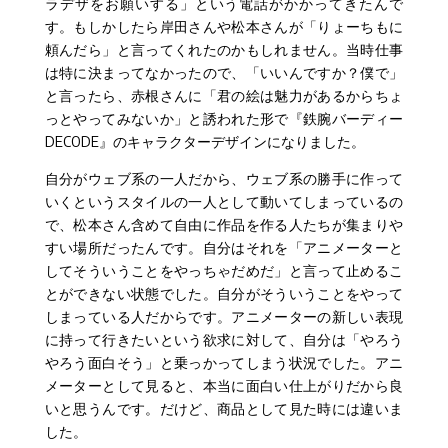
ラデザをお願いする」という電話がかかってきたんで
す。もしかしたら岸田さんや松本さんが「りょーちもに
頼んだら」と言ってくれたのかもしれません。当時仕事
は特に決まってなかったので、「いいんですか？僕で」
と言ったら、赤根さんに「君の絵は魅力があるからちょ
っとやってみないか」と誘われた形で『鉄腕バーディー
DECODE』のキャラクターデザインになりました。
自分がウェブ系の一人だから、ウェブ系の勝手に作って
いくというスタイルの一人として動いてしまっているの
で、松本さん含めて自由に作品を作る人たちが集まりや
すい場所だったんです。自分はそれを「アニメーターと
してそういうことをやっちゃだめだ」と言って止めるこ
とができない状態でした。自分がそういうことをやって
しまっている人だからです。アニメーターの新しい表現
に持って行きたいという欲求に対して、自分は「やろう
やろう面白そう」と乗っかってしまう状況でした。アニ
メーターとして見ると、本当に面白い仕上がりだから良
いと思うんです。だけど、商品として見た時には違いま
した。