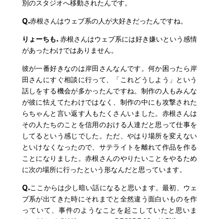
別のスタジオへ移動されたんです。
Q.
赤根さんはウェブ系の人が大好きだったんですね。
りょーちも.
赤根さんはウェブ系には好き嫌いという感情
があったわけではありません。
彼が一番好きなのは岸田さんなんです。何か困ったら岸
田さんにすぐ相談に行って、「これどうしよう」という
話しをする機会が多かったんですね。制作の人もみんな
が彼に怯えてたわけではなく、制作の中にも攻撃された
らちゃんと言い返す人もたくさんいました。赤根さんは
その人たちのことを信用のおける人達だと思って仕事を
してるという感じでした。ただ、やはり場所を変えない
といけなくなったので、サテライトを離れて作品を作る
ことになりました。赤根さんのやりたいことをやるため
に次の場所に行ったという形なんだと思っています。
Q.
ここからは少し暗い話になると思います。最初、ウェ
ブ系が出てきた時にそれまでと全然違う面白いものを作
っていて、事件のようなことを起こしていたと思いま