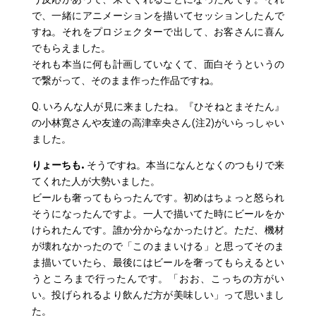
で、一緒にアニメーションを描いてセッションしたんで
すね。それをプロジェクターで出して、お客さんに喜ん
でもらえました。
それも本当に何も計画していなくて、面白そうというの
で繋がって、そのまま作った作品ですね。
Q. いろんな人が見に来ましたね。『ひそねとまそたん』
の小林寛さんや友達の高津幸央さん(注2)がいらっしゃい
ました。
りょーちも.
そうですね。本当になんとなくのつもりで来
てくれた人が大勢いました。
ビールも奢ってもらったんです。初めはちょっと怒られ
そうになったんですよ。一人で描いてた時にビールをか
けられたんです。誰か分からなかったけど。ただ、機材
が壊れなかったので「このままいける」と思ってそのま
ま描いていたら、最後にはビールを奢ってもらえるとい
うところまで行ったんです。「おお、こっちの方がい
い。投げられるより飲んだ方が美味しい」って思いまし
た。