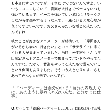
も本当にすごいですが、それだけではないんですよ。い
つもニコニコしていて、音楽が大好きでベースをいつも
弾いている人で、ベースを弾いていい感じにリラックス
しながら作画をするような人で、一緒にいると居心地が
良くてすごいんです。お父さんみたいな感じの人だった
んですね。
彼のことが好きなアニメーターが結構いて、「岸田さん
がいるから会いに行きたい」といってサテライトに来て
くれる人が集まっていました。当時、松本憲生さんも岸
田隆宏さんもアニメーターで集まってバンドをやってた
んですね。だから、音楽をやってる人たちで遊んでいる
という側面もありました。そういう人となりのすごさも
あって色んな人が来ていたんです。
「『バーディー』は自分の中で「自分の表現力で
は、あのように暴れられないんだ」と分かった仕
事」
Q.
どうして『鉄腕バーディー DECODE』(注8)は制作会社