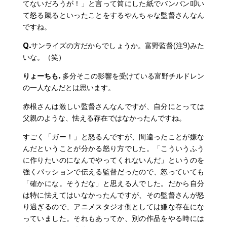
てないだろうが！」と言って筒にした紙でバンバン叩い
て怒る蹴るといったことをするやんちゃな監督さんなん
ですね。
Q.
サンライズの方だからでしょうか。富野監督(注9)みた
いな。（笑）
りょーちも.
多分そこの影響を受けている富野チルドレン
の一人なんだとは思います。
赤根さんは激しい監督さんなんですが、自分にとっては
父親のような、怯える存在ではなかったんですね。
すごく「ガー！」と怒るんですが、間違ったことが嫌な
んだということが分かる怒り方でした。「こういうふう
に作りたいのになんでやってくれないんだ」というのを
強くパッションで伝える監督だったので、怒っていても
「確かにな。そうだな」と思える人でした。だから自分
は特に怯えてはいなかったんですが、その監督さんが怒
り過ぎるので、アニメスタジオ側としては嫌な存在にな
っていました。それもあってか、別の作品をやる時には