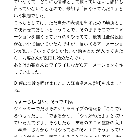
ていなくて、どこにも情報として載っていないし誰にも
言っていないことなので、最初は「何やってんだ？」と
いう状態でした。
こっちとしては、ただ自分の表現を出すための場所とし
て使わせてほしいということで、そのままそこでアニメ
ーションを描くっていうのをやってて。最初は全然反応
がない中で描いていたんですが、描いてるアニメーショ
ンが動いていって少しかわいい動きとかが入ってきた
ら、お客さんが反応し始めたんです。
あとはお客さんとワイワイしながらアニメーションを作
っていました。
Q. 僕は友達を呼びました。入江泰浩さん(注1)も来ました
ね。
りょーちも.
はい、そうですね。
ツイッターでだけそのゲリラライブの情報を「ここでや
るつもりだよ」「できるかな」「やり始めたよ」と呟い
ていたんですよ。そうしたら、友達のアニメ監督の入江
（泰浩）さんから「何やってるのそれ面白そう」ってい
う反応があって、来てくれることになったんです。それ