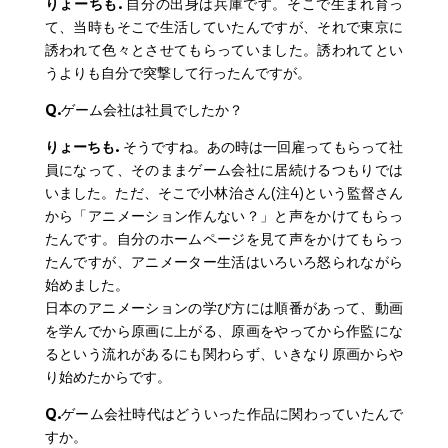
りょーちも.
自分の出身は兵庫です。そこで生まれ育っ
て、当時もそこで生活していたんですが、それで東京に
誘われて色々とさせてもらっていました。誘われてとい
うよりも自分で突撃して行ったんですが。
Q.
ゲーム会社は社員でしたか？
りょーちも.
そうですね。あの時は一回雇ってもらって社
員になって、そのままゲーム会社に居続けるつもりでは
いました。ただ、そこで小林治さん(注4)という監督さん
から「アニメーション作んない？」と声をかけてもらっ
たんです。自分のホームページを見て声をかけてもらっ
たんですが、アニメーター生活はいろいろ怒られながら
始めました。
日本のアニメーションの学び方には順番があって、動画
を学んでから原画に上がる、原画をやってから作監にな
るという流れがあるにも関わらず、いきなり原画からや
り始めたからです。
Q.
ゲーム会社時代はどういった作品に関わっていたんで
すか。