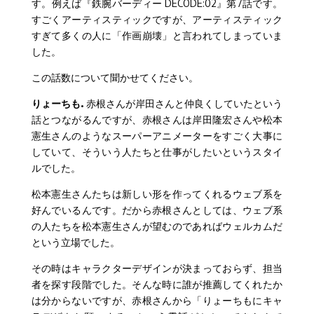
す。例えば『鉄腕バーディー DECODE:02』第7話です。
すごくアーティスティックですが、アーティスティック
すぎて多くの人に「作画崩壊」と言われてしまっていま
した。
この話数について聞かせてください。
りょーちも.
赤根さんが岸田さんと仲良くしていたという
話とつながるんですが、赤根さんは岸田隆宏さんや松本
憲生さんのようなスーパーアニメーターをすごく大事に
していて、そういう人たちと仕事がしたいというスタイ
ルでした。
松本憲生さんたちは新しい形を作ってくれるウェブ系を
好んでいるんです。だから赤根さんとしては、ウェブ系
の人たちを松本憲生さんが望むのであればウェルカムだ
という立場でした。
その時はキャラクターデザインが決まっておらず、担当
者を探す段階でした。そんな時に誰が推薦してくれたか
は分からないですが、赤根さんから「りょーちもにキャ