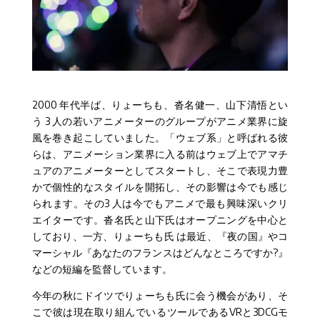
2000 年代半ば、りょーちも、沓名健一、山下
清悟
とい
う 3 人の若いアニメーターのグループがアニメ業界に旋
風を巻き起こしていました。「ウェブ系」と呼ばれる彼
らは、アニメーション業界に入る前はウェブ上でアマチ
ュアのアニメーターとしてスタートし、そこで表現力豊
かで個性的なスタイルを開拓し、その影響は今でも感じ
られます。その3 人は今でもアニメで最も興味深いクリ
エイターです。沓名氏と山下氏はオープニングを中心と
しており、一方、りょーちも氏 は最近、『夜の国』やコ
マーシャル『あなたのフランスはどんなところですか?』
などの短編を監督しています。
今年の秋にドイツでりょーちも氏に会う機会があり、そ
こで彼は現在取り組んでいるツールであるVRと3DCGモ